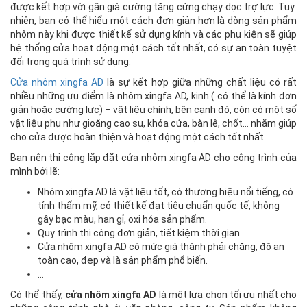
được kết hợp với gân già cường tăng cứng chạy dọc trợ lực. Tuy
nhiên, bạn có thể hiểu một cách đơn giản hơn là dòng sản phẩm
nhôm này khi được thiết kế sử dụng kính và các phụ kiện sẽ giúp
hệ thống cửa hoạt động một cách tốt nhất, có sự an toàn tuyệt
đối trong quá trình sử dụng.
Cửa nhôm xingfa AD
là sự kết hợp giữa những chất liệu có rất
nhiều những ưu điểm là nhôm xingfa AD, kinh ( có thể là kính đơn
giản hoặc cường lực) – vật liệu chính, bên cạnh đó, còn có một số
vật liệu phụ như gioăng cao su, khóa cửa, bàn lê, chốt… nhằm giúp
cho cửa được hoàn thiện và hoạt động một cách tốt nhất.
Bạn nên thi công lắp đặt cửa nhôm xingfa AD cho công trình của
mình bởi lẽ:
Nhôm xingfa AD là vật liệu tốt, có thương hiệu nổi tiếng, có
tính thẩm mỹ, có thiết kế đạt tiêu chuẩn quốc tế, không
gây bạc màu, han gỉ, oxi hóa sản phẩm.
Quy trình thi công đơn giản, tiết kiệm thời gian.
Cửa nhôm xingfa AD có mức giá thành phải chăng, độ an
toàn cao, đẹp và là sản phẩm phổ biến.
…
Có thể thấy,
cửa nhôm xingfa AD
là một lựa chọn tối ưu nhất cho