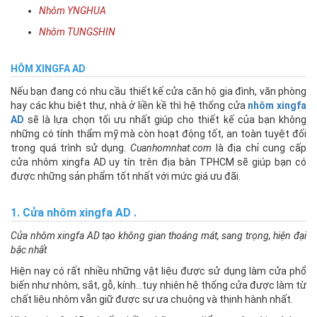
Nhôm YNGHUA
Nhôm TUNGSHIN
HÔM XINGFA AD
Nếu bạn đang có nhu cầu thiết kế cửa căn hộ gia đình, văn phòng
hay các khu biệt thự, nhà ở liền kề thì hệ thống cửa
nhôm xingfa
AD
sẽ là lựa chọn tối ưu nhất giúp cho thiết kế của bạn không
những có tính thẩm mỹ mà còn hoạt động tốt, an toàn tuyệt đối
trong quá trình sử dụng.
Cuanhomnhat.com
là địa chỉ cung cấp
cửa nhôm xingfa AD uy tín trên địa bàn TPHCM sẽ giúp bạn có
được những sản phẩm tốt nhất với mức giá ưu đãi.
1. Cửa nhôm xingfa AD .
Cửa nhôm xingfa AD tạo không gian thoáng mát, sang trọng, hiện đại
bậc nhất
Hiện nay có rất nhiều những vật liệu được sử dụng làm cửa phổ
biến như nhôm, sắt, gỗ, kính…tuy nhiên hệ thống cửa được làm từ
chất liệu nhôm vẫn giữ được sự ưa chuộng và thịnh hành nhất.