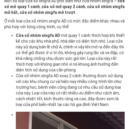
Một số loại cửa sổ xingfa AD phổ biến như cửa nhôm xingfa –
cửa
sổ mở quay 1 cánh
,
cửa sổ mở quay 2 cánh
,
cửa sổ nhôm xingfa
mở hất, cửa sổ nhôm xingfa mở trượt
…
Ở mỗi loại cửa sổ nhôm xingfa AD có một đặc điểm khác nhau và
phù hợp với từng công trình, cụ thể:
Cửa sổ nhôm xingfa AD
mở quay 1 cánh thích hợp khi thiết
kế cho các khu nhà phố, nhà dân có diện tích nhỏ. Loại cửa
này sử dụng bản lề chữ A, chính vì vậy khi mở ra đến đây thì
có thể giữ được ở vị trí đó, không gây rung lắc và va đập, có
khả năng chống chịu được sức gió lớn. Loại cửa này rất
thích hợp với không gian nhỏ vì nó khoog ảnh hưởng đến
diện tích sử dụng của căn phòng.
Cửa sổ nhôm xingfa AD xoay 2 cánh thường được sử dụng
với các khu chung cư và hiện nay nhiều công trình lớn như
trường học, bệnh viện cũng đang có nhu cầu sử dụng loại
cửa này. Loại cửa này có rất nhiều ưu điểm như cách âm,
cách nhiệt tốt, kích thước rộng và cao, đây được xem là
loại cửa phổ biến nhất tại các hộ gia đình Việt Nam.