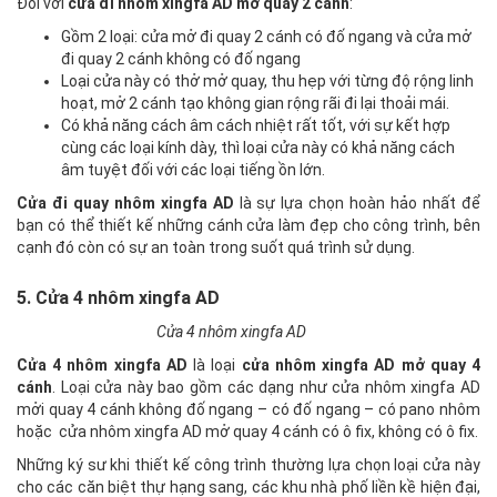
Đối với
cửa đi nhôm xingfa AD mở quay 2 cánh
:
Gồm 2 loại: cửa mở đi quay 2 cánh có đố ngang và cửa mở
đi quay 2 cánh không có đố ngang
Loại cửa này có thở mở quay, thu hẹp với từng độ rộng linh
hoạt, mở 2 cánh tạo không gian rộng rãi đi lại thoải mái.
Có khả năng cách âm cách nhiệt rất tốt, với sự kết hợp
cùng các loại kính dày, thì loại cửa này có khả năng cách
âm tuyệt đối với các loại tiếng ồn lớn.
Cửa đi quay nhôm xingfa AD
là sự lựa chọn hoàn hảo nhất để
bạn có thể thiết kế những cánh cửa làm đẹp cho công trình, bên
cạnh đó còn có sự an toàn trong suốt quá trình sử dụng.
5. Cửa 4 nhôm xingfa AD
Cửa 4 nhôm xingfa AD
Cửa 4 nhôm xingfa AD
là loại
cửa nhôm xingfa AD mở quay 4
cánh
. Loại cửa này bao gồm các dạng như cửa nhôm xingfa AD
mởi quay 4 cánh không đố ngang – có đố ngang – có pano nhôm
hoặc cửa nhôm xingfa AD mở quay 4 cánh có ô fix, không có ô fix.
Những ký sư khi thiết kế công trình thường lựa chọn loại cửa này
cho các căn biệt thự hạng sang, các khu nhà phố liền kề hiện đại,