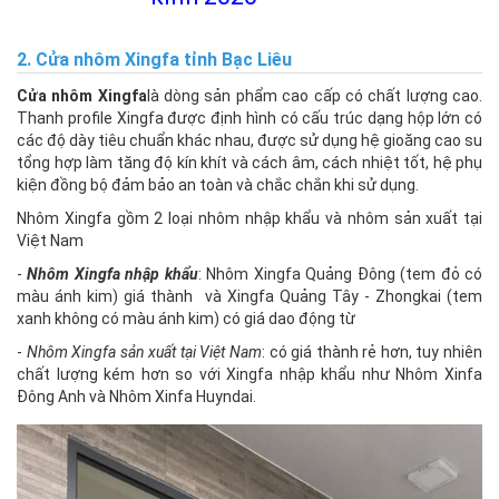
2.
Cửa nhôm Xingfa
tỉnh Bạc Liêu
Cửa nhôm Xingfa
là dòng sản phẩm cao cấp có chất lượng cao.
Thanh profile Xingfa được định hình có cấu trúc dạng hộp lớn có
các độ dày tiêu chuẩn khác nhau, được sử dụng hệ gioăng cao su
tổng hợp làm tăng độ kín khít và cách âm, cách nhiệt tốt, hệ phụ
kiện đồng bộ đảm bảo an toàn và chắc chắn khi sử dụng.
Nhôm Xingfa gồm 2 loại nhôm nhập khẩu và nhôm sản xuất tại
Việt Nam
-
Nhôm Xingfa nhập khẩu
: Nhôm Xingfa Quảng Đông (tem đỏ có
màu ánh kim) giá thành và Xingfa Quảng Tây - Zhongkai (tem
xanh không có màu ánh kim) có giá dao động từ
-
Nhôm Xingfa sản xuất tại Việt Nam
: có giá thành rẻ hơn, tuy nhiên
chất lượng kém hơn so với Xingfa nhập khẩu như Nhôm Xinfa
Đông Anh và Nhôm Xinfa Huyndai.