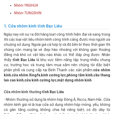
Nhôm YNGHUA
Nhôm TUNGSHIN
1.
Cửa nhôm kính
tỉnh Bạc Liêu
Ngày nay với sự ra đời hàng loạt công trình hiện đại và sang trọng
thì các loại vật liệu nhôm kính công trình càng được mọi người ưa
chuộng sử dụng. Ngoài giá cả hợp lý và độ bền bỉ theo thời gian thì
chúng còn mang lại vẻ đẹp hào nhoáng với không gian thoáng
đãng mà khó có vật liệu nào khác có thể đáp ứng được. Nhận
thấy
tỉnh Bạc Liêu
là khu vực tiềm năng tập trung nhiều chung
cư, trường học và trung tâm mua sắm nên chúng tôi đặc biệt
phân phối và cung cấp tại Bình Thạnh các sản phẩm:
cửa nhôm
kính
,
cửa nhôm Xingfa
,
kính cường lực
,
phòng tắm kính
,
cầu thang
lan can kính
,
cửa kính cường lực
,
mặt dựng nhôm kính
.
Cửa nhôm kính thường
tỉnh Bạc Liêu
- Nhôm thường sử dụng là nhôm hộp Đông Á, Ricco, Nam Hải…Cửa
nhôm kính giá rẻ là loại cửa sử dụng nhôm hộp mỏng, yếu, không
có gân tăng cường, không chia hệ riêng biệt, có độ dày từ